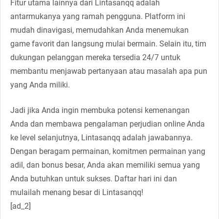
Fitur utama lainnya dari Lintasanqq adalah
antarmukanya yang ramah pengguna. Platform ini
mudah dinavigasi, memudahkan Anda menemukan
game favorit dan langsung mulai bermain. Selain itu, tim
dukungan pelanggan mereka tersedia 24/7 untuk
membantu menjawab pertanyaan atau masalah apa pun
yang Anda miliki.
Jadi jika Anda ingin membuka potensi kemenangan
Anda dan membawa pengalaman perjudian online Anda
ke level selanjutnya, Lintasanqq adalah jawabannya.
Dengan beragam permainan, komitmen permainan yang
adil, dan bonus besar, Anda akan memiliki semua yang
Anda butuhkan untuk sukses. Daftar hari ini dan
mulailah menang besar di Lintasanqq!
[ad_2]