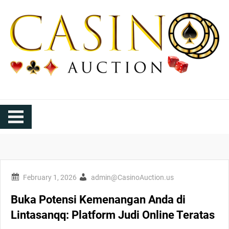
Skip
to
content
10 Situs Judi Online Terbaik di
Daftar review agen judi slot 88 online terpercaya dan terpopuler
di indonesia tahun ini.
Indonesia Tahun Ini
admin@CasinoAuction.us
Buka Potensi Kemenangan Anda di
Lintasanqq: Platform Judi Online Teratas