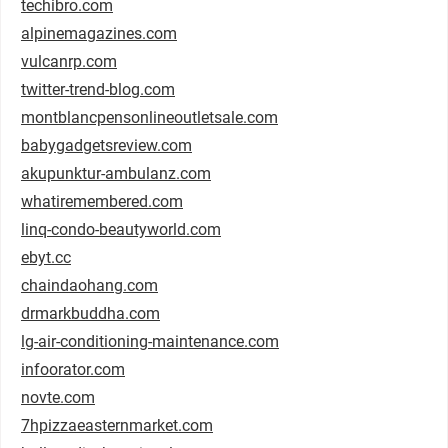
techibro.com
alpinemagazines.com
vulcanrp.com
twitter-trend-blog.com
montblancpensonlineoutletsale.com
babygadgetsreview.com
akupunktur-ambulanz.com
whatiremembered.com
linq-condo-beautyworld.com
ebyt.cc
chaindaohang.com
drmarkbuddha.com
lg-air-conditioning-maintenance.com
infoorator.com
novte.com
7hpizzaeasternmarket.com