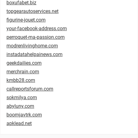
boxufabet.biz
topgearautoservices.net
figurine-jouet.com
your-facebook-address.com
perroquet-ma-passion.com
modrenlivinghome.com
instadatahelpainews.com
geekdailies.com
merchrain.com
kmbb28.com
callreportsforum.com
sokmilya.com
abyluny.com
boomjavtrk.com
apklead.net