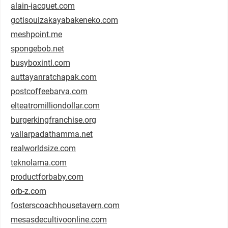
alain-jacquet.com
gotisouizakayabakeneko.com
meshpoint.me
spongebob.net
busyboxintl.com
auttayanratchapak.com
postcoffeebarva.com
elteatromilliondollar.com
burgerkingfranchise.org
vallarpadathamma.net
realworldsize.com
teknolama.com
productforbaby.com
orb-z.com
fosterscoachhousetavern.com
mesasdecultivoonline.com