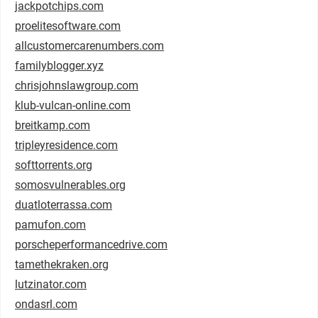
jackpotchips.com
proelitesoftware.com
allcustomercarenumbers.com
familyblogger.xyz
chrisjohnslawgroup.com
klub-vulcan-online.com
breitkamp.com
tripleyresidence.com
softtorrents.org
somosvulnerables.org
duatloterrassa.com
pamufon.com
porscheperformancedrive.com
tamethekraken.org
lutzinator.com
ondasrl.com