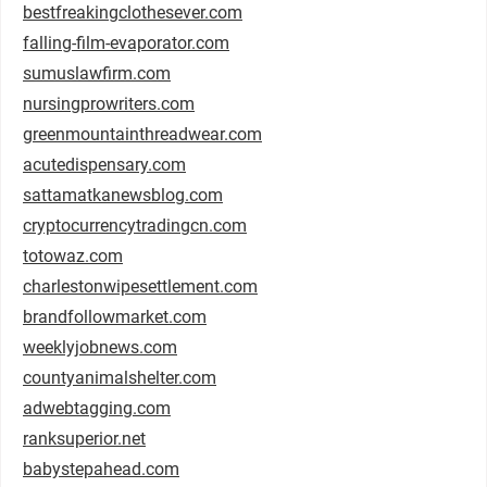
bestfreakingclothesever.com
falling-film-evaporator.com
sumuslawfirm.com
nursingprowriters.com
greenmountainthreadwear.com
acutedispensary.com
sattamatkanewsblog.com
cryptocurrencytradingcn.com
totowaz.com
charlestonwipesettlement.com
brandfollowmarket.com
weeklyjobnews.com
countyanimalshelter.com
adwebtagging.com
ranksuperior.net
babystepahead.com