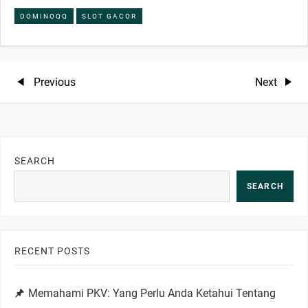
DOMINOQQ
SLOT GACOR
P
Previous
Next
Previous
Next
Post
Post
o
s
SEARCH
t
SEARCH
n
a
RECENT POSTS
v
Memahami PKV: Yang Perlu Anda Ketahui Tentang