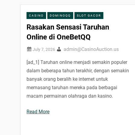
CASINO
DOMINOQQ
SLOT GACOR
Rasakan Sensasi Taruhan
Online di OneBetQQ
admin@CasinoAuction.us
[ad_1] Taruhan online menjadi semakin populer
dalam beberapa tahun terakhir, dengan semakin
banyak orang beralih ke internet untuk
memasang taruhan mereka pada berbagai
macam permainan olahraga dan kasino.
Read More