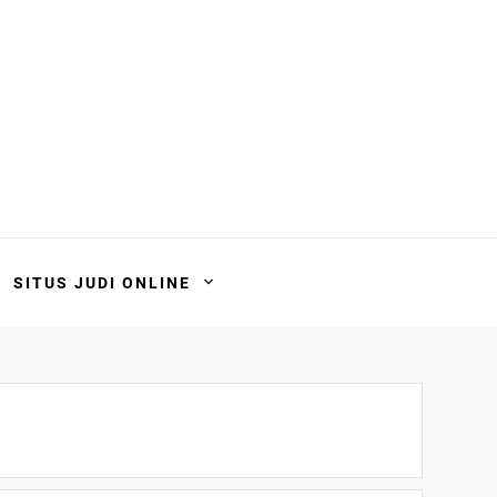
n Ini
SITUS JUDI ONLINE