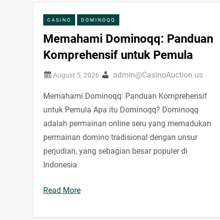
CASINO
DOMINOQQ
Memahami Dominoqq: Panduan
Komprehensif untuk Pemula
admin@CasinoAuction.us
Memahami Dominoqq: Panduan Komprehensif
untuk Pemula Apa itu Dominoqq? Dominoqq
adalah permainan online seru yang memadukan
permainan domino tradisional dengan unsur
perjudian, yang sebagian besar populer di
Indonesia
Read More