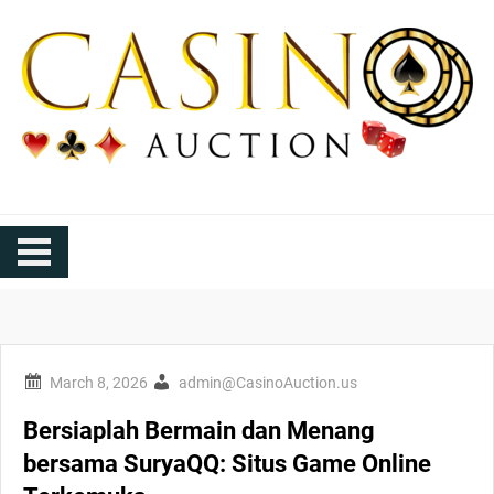
Skip
to
content
10 Situs Judi Online Terbaik di
Daftar review agen judi slot 88 online terpercaya dan terpopuler
di indonesia tahun ini.
Indonesia Tahun Ini
admin@CasinoAuction.us
Bersiaplah Bermain dan Menang
bersama SuryaQQ: Situs Game Online