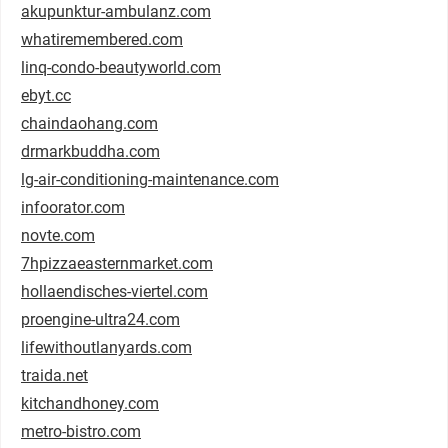
akupunktur-ambulanz.com
whatiremembered.com
linq-condo-beautyworld.com
ebyt.cc
chaindaohang.com
drmarkbuddha.com
lg-air-conditioning-maintenance.com
infoorator.com
novte.com
7hpizzaeasternmarket.com
hollaendisches-viertel.com
proengine-ultra24.com
lifewithoutlanyards.com
traida.net
kitchandhoney.com
metro-bistro.com