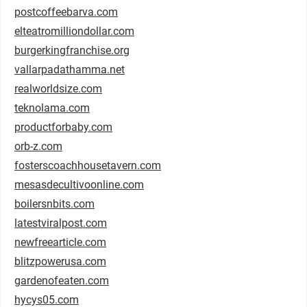
postcoffeebarva.com
elteatromilliondollar.com
burgerkingfranchise.org
vallarpadathamma.net
realworldsize.com
teknolama.com
productforbaby.com
orb-z.com
fosterscoachhousetavern.com
mesasdecultivoonline.com
boilersnbits.com
latestviralpost.com
newfreearticle.com
blitzpowerusa.com
gardenofeaten.com
hycys05.com