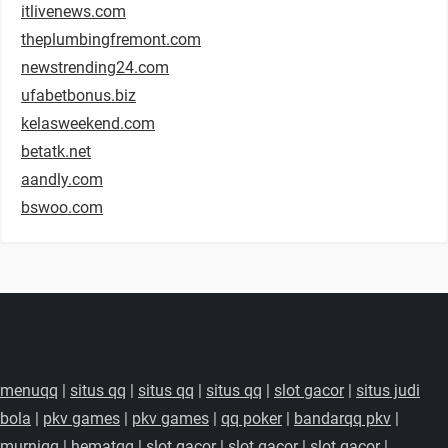
itlivenews.com
theplumbingfremont.com
newstrending24.com
ufabetbonus.biz
kelasweekend.com
betatk.net
aandly.com
bswoo.com
menuqq
|
situs qq
|
situs qq
|
situs qq
|
slot gacor
|
situs judi
bola
|
pkv games
|
pkv games
|
qq poker
|
bandarqq pkv
|
murniqq
|
hematqq
|
slot gacor
|
slot gacor
|
slot gacor
|