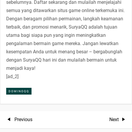
sebelumnya. Daftar sekarang dan mulailah menjelajahi
semua yang ditawarkan situs game online terkemuka ini.
Dengan beragam pilihan permainan, langkah keamanan
terbaik, dan promosi menarik, SuryaQQ adalah tujuan
utama bagi siapa pun yang ingin meningkatkan
pengalaman bermain game mereka. Jangan lewatkan
kesempatan Anda untuk menang besar – bergabunglah
dengan SuryaQQ hari ini dan mulailah bermain untuk
menjadi kaya!
[ad_2]
DOMINOQQ
P
Previous
Next
Previous
Next
Post
Post