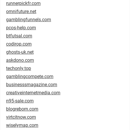
runnerpickfr.com
omnifuture.net
gamblingfunnels.com
pcos-help.com
btfutsal.com
codirop.com
ghosts-uk.net
askdono.com
techonly.top
gamblingcompete.com
businesssmagazine.com
creativeinternetmedia.com
n95-sale.com
blogreborn.com
virtcitnow.com
wiselymap.com