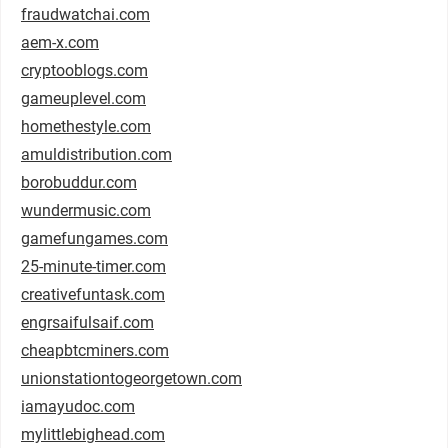
fraudwatchai.com
aem-x.com
cryptooblogs.com
gameuplevel.com
homethestyle.com
amuldistribution.com
borobuddur.com
wundermusic.com
gamefungames.com
25-minute-timer.com
creativefuntask.com
engrsaifulsaif.com
cheapbtcminers.com
unionstationtogeorgetown.com
iamayudoc.com
mylittlebighead.com