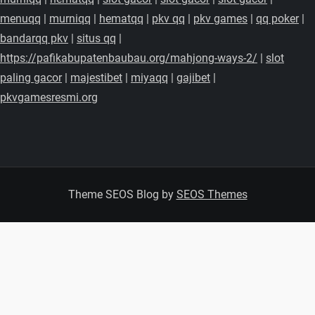
menuqq
|
murniqq
|
hematqq
|
pkv qq
|
pkv games
|
qq poker
|
bandarqq pkv
|
situs qq
|
https://pafikabupatenbaubau.org/mahjong-ways-2/
|
slot
paling gacor
|
majestibet
|
miyaqq
|
gajibet
|
pkvgamesresmi.org
Theme SEOS Blog by
SEOS Themes