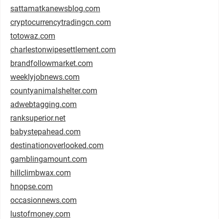
sattamatkanewsblog.com
cryptocurrencytradingcn.com
totowaz.com
charlestonwipesettlement.com
brandfollowmarket.com
weeklyjobnews.com
countyanimalshelter.com
adwebtagging.com
ranksuperior.net
babystepahead.com
destinationoverlooked.com
gamblingamount.com
hillclimbwax.com
hnopse.com
occasionnews.com
lustofmoney.com