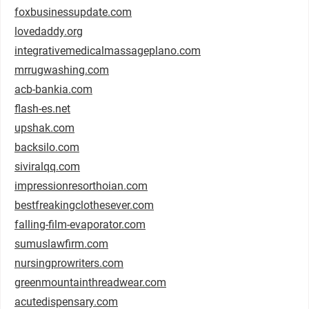
foxbusinessupdate.com
lovedaddy.org
integrativemedicalmassageplano.com
mrrugwashing.com
acb-bankia.com
flash-es.net
upshak.com
backsilo.com
siviralqq.com
impressionresorthoian.com
bestfreakingclothesever.com
falling-film-evaporator.com
sumuslawfirm.com
nursingprowriters.com
greenmountainthreadwear.com
acutedispensary.com