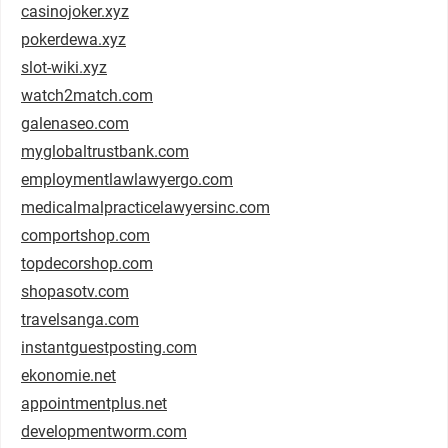
casinojoker.xyz
pokerdewa.xyz
slot-wiki.xyz
watch2match.com
galenaseo.com
myglobaltrustbank.com
employmentlawlawyergo.com
medicalmalpracticelawyersinc.com
comportshop.com
topdecorshop.com
shopasotv.com
travelsanga.com
instantguestposting.com
ekonomie.net
appointmentplus.net
developmentworm.com