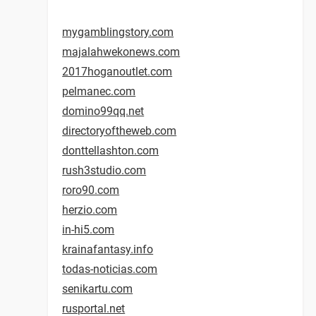
mygamblingstory.com
majalahwekonews.com
2017hoganoutlet.com
pelmanec.com
domino99qq.net
directoryoftheweb.com
donttellashton.com
rush3studio.com
roro90.com
herzio.com
in-hi5.com
krainafantasy.info
todas-noticias.com
senikartu.com
rusportal.net