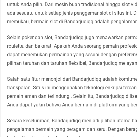
untuk Anda pilih. Dari mesin buah tradisional hingga slot 
ada sesuatu untuk setiap jenis penggemar slot di situs ini.
memukau, bermain slot di Bandarjudiqq adalah pengalama
Selain poker dan slot, Bandarjudiqq juga menawarkan permai
roulette, dan bakarat. Apakah Anda seorang pemain profes
dapat menemukan permainan yang sesuai dengan preferensi
pilihan taruhan dan taruhan fleksibel, Bandarjudiqq melayan
Salah satu fitur menonjol dari Bandarjudiqq adalah komit
transparan. Situs ini menggunakan teknologi enkripsi ter
pemain aman dan terlindungi. Selain itu, Bandarjudiqq dilise
Anda dapat yakin bahwa Anda bermain di platform yang ber
Secara keseluruhan, Bandarjudiqq menjadi pilihan utama bag
pengalaman bermain yang beragam dan seru. Dengan beragam