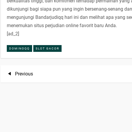
berkualitas tinggi, dan komitmen terhadap permainan yang a
dikunjungi bagi siapa pun yang ingin bersenang-senang da
mengunjungi Bandarjudiqq hari ini dan melihat apa yang 
menemukan situs perjudian online favorit baru Anda.
[ad_2]
DOMINOQQ
SLOT GACOR
P
Previous
Previous
Post
o
s
t
n