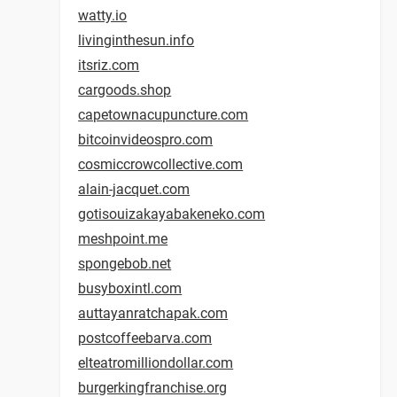
watty.io
livinginthesun.info
itsriz.com
cargoods.shop
capetownacupuncture.com
bitcoinvideospro.com
cosmiccrowcollective.com
alain-jacquet.com
gotisouizakayabakeneko.com
meshpoint.me
spongebob.net
busyboxintl.com
auttayanratchapak.com
postcoffeebarva.com
elteatromilliondollar.com
burgerkingfranchise.org