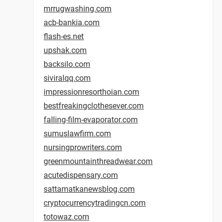
mrrugwashing.com
acb-bankia.com
flash-es.net
upshak.com
backsilo.com
siviralqq.com
impressionresorthoian.com
bestfreakingclothesever.com
falling-film-evaporator.com
sumuslawfirm.com
nursingprowriters.com
greenmountainthreadwear.com
acutedispensary.com
sattamatkanewsblog.com
cryptocurrencytradingcn.com
totowaz.com