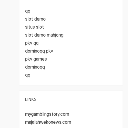
qq
slot demo
situs slot
slot demo mahjong
pkv qq
dominoqq pkv
pkv games
dominoqq
qq
LINKS
mygamblingstory.com
majalahwekonews.com