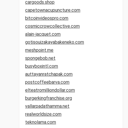
cargoods.shop
capetownacupuncture.com
bitcoinvideospro.com
cosmiccrowcollective.com
alain-jacquet.com
gotisouizakayabakeneko.com
meshpoint.me
spongebob.net
busyboxintl.com
auttayanratchapak.com
postcoffeebarva.com
elteatromilliondollar.com
burgerkingfranchise.org
vallarpadathamma.net
realworldsize.com
teknolama.com