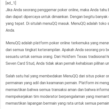
[ad_1]
Jika Anda seorang penggemar poker online, maka Anda tahu
dan dapat dipercaya untuk dimainkan. Dengan begitu banyak o
yang tepat. Di situlah menuQQ masuk. MenuQQ adalah toko 
Anda.
MenuQQ adalah platform poker online terkemuka yang menaw
dari semua tingkat keterampilan. Apakah Anda seorang pro 
sesuatu untuk semua orang. Dari Hold’em Texas tradisional h
Seven Card Stud, Anda tidak akan pernah kehabisan pilihan u
Salah satu hal yang membedakan MenuQQ dari situs poker on
permainan yang adil dan keamanan pemain. Platform ini meng
memastikan bahwa semua transaksi aman dan bahwa informasi
mempekerjakan tim moderator berpengalaman yang memant
memastikan lapangan bermain yang rata untuk semua pemain