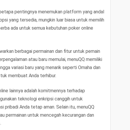
 betapa pentingnya menemukan platform yang andal
psi yang tersedia, mungkin luar biasa untuk memilih
serba ada untuk semua kebutuhan poker online
arkan berbagai permainan dan fitur untuk pemain
berpengalaman atau baru memulai, menuQQ memiliki
ingga variasi baru yang menarik seperti Omaha dan
ntuk membuat Anda terhibur.
line lainnya adalah komitmennya terhadap
gunakan teknologi enkripsi canggih untuk
 pribadi Anda tetap aman. Selain itu, menuQQ
au permainan untuk mencegah kecurangan dan
.